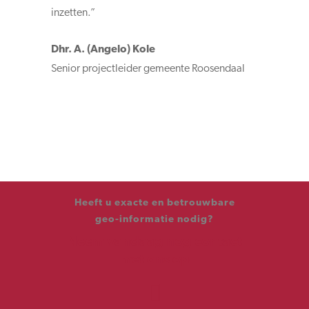
inzetten.”
Dhr. A. (Angelo) Kole
Senior projectleider gemeente Roosendaal
Heeft u exacte en betrouwbare
geo-informatie nodig?
Neem vandaag nog contact
met ons op