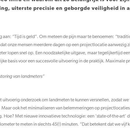
g, uiterste precisie en geborgde veiligheid in al
g aan: “Tijd is geld”. Om meteen de pijn maar te benoemen: “tradit
ijk dat onze mensen meerdere dagen op een projectlocatie aanwezig zi
er lopen snel op. Een noodzakelijke uitgave, maar tegelijkertijd een 
e basis voor een succesvolle uitvoering in de praktijk. Maximale prec
storing van landmeters”
 met uitvoerig onderzoek om landmeten te kunnen versnellen, zodat w
. Maar ook het minimaliseren van belemmeringen op projectlocaties
ng. Hoe? Met nieuwe innovatieve technologie: een ‘state-of-the-art’
kilometer te meten in slechts 45(!) minuten. “Dat betekent dat we vijf