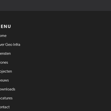
MENU
ome
er Geo Infra
ensten
rones
ojecten
ieuws
ownloads
catures
ontact