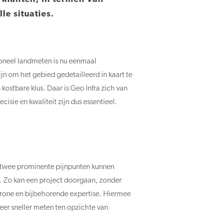
le situaties.
ioneel landmeten is nu eenmaal
jn om het gebied gedetailleerd in kaart te
kostbare klus. Daar is Geo Infra zich van
isie en kwaliteit zijn dus essentieel.
e twee prominente pijnpunten kunnen
. Zo kan een project doorgaan, zonder
 drone en bijbehorende expertise. Hiermee
 keer sneller meten ten opzichte van