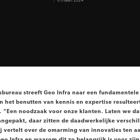
6 maart 2024
sbureau streeft Geo Infra naar een fundamentel
n het benutten van kennis en expertise resulteer
 “Een noodzaak voor onze klanten. Laten we dat
gepakt, daar zitten de daadwerkelijke verschill
Hij vertelt over de omarming van innovaties ten 
 Infra en waarom dit zo belangrijk is voor zijn