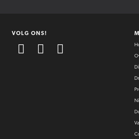
VOLG ONS!
H
Ov
Di
D
Pr
N
D
Va
C