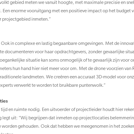
bevolkt gebied meten we vanuit hoogte, met maximale precisie en sne
jd. Een enorme vooruitgang met een positieve impact op het budget
r projectgebied inmeten.”
es. Ook in complexe en lastig begaanbare omgevingen. Met de innova
te documenteren voor haar opdrachtgevers, zonder gevaarlijke situa
toegankelijke situatie kan soms onmogelijk of te gevaarlijk zijn voo
eters hun hand hier niet meer voor om. Met de drone voorzien van 
 traditionele landmeten. We creëren een accuraat 3D-model voor onz
experts verwerkt te worden tot bruikbare puntenwolk.”
ties
ijd en ruimte nodig. Een uitvoerder of projectleider houdt hier rek
ng legt uit: “Wij begrijpen dat inmeten op projectlocaties belemmer
mee worden gehouden. Ook dat hebben we meegenomen in het zoeken 