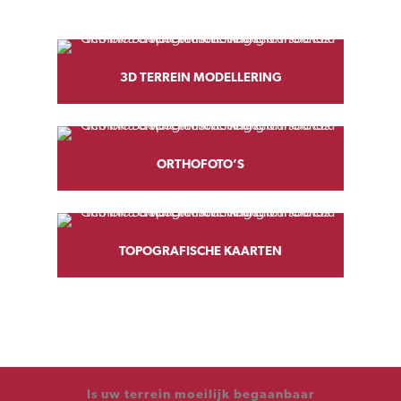
BEKIJK OOK:
3D TERREIN MODELLERING
ORTHOFOTO’S
TOPOGRAFISCHE KAARTEN
Is uw terrein moeilijk begaanbaar