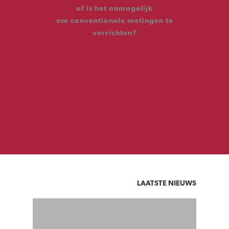
of is het onmogelijk
om conventionele metingen te
verrichten?
Neem vandaag nog contact
met ons op
LAATSTE NIEUWS