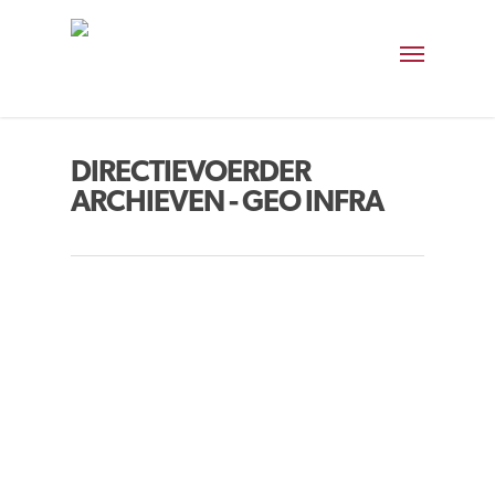
DIRECTIEVOERDER
ARCHIEVEN - GEO INFRA
VACATURE TOEZICHTHOUDER
By
Kimberly Tolenaars
|
Nieuws
Zoek jij een baan waarmee je impact
maakt op de stad? Zie jij jezelf in een
brede en verantwoordelijke baan,