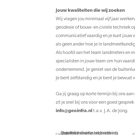
Jouw kwaliteiten die wij zoeken
Wij vragen jou minimaal vijf jaar werke
geodesie of bouw- en civiele techniek o
communicatief vaardig en je kunt jouw e
als geen ander hoe je in landmeetkundi
Als hoofd van het team landmeters en ma
specialisten in jouw team om hun vaardi
ondernemend. Je geniet van de buitenluc
Je bent zelfstandig en je bent je bewust
Ga jij graag op korte termijn bij ons aa
zit je snel bij ons voor een goed gesprek
@ofni
ln.arfnioeg
t.a.v. J.A. de Jong.