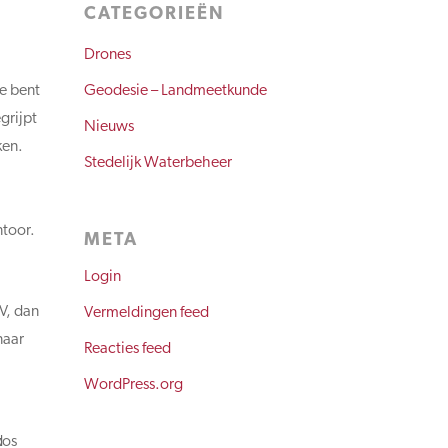
CATEGORIEËN
Drones
Je bent
Geodesie – Landmeetkunde
grijpt
Nieuws
ken.
Stedelijk Waterbeheer
ntoor.
META
Login
CV, dan
Vermeldingen feed
naar
Reacties feed
WordPress.org