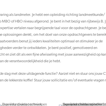
rvaring als landmeter. Je hebt een opleiding richting landmeetkunde/
p MBO of HBO niveau afgerond. Je bent in het bezig van rijbewijs B. 
xpertise vertalen naar begrijpende taal voor de opdrachtgever. Je be
ge oplossingen denkt, om het doel van onze opdrachtgevers te berei
atvoerders benut jij ieders kwaliteiten optimaal en stimuleer je de
gheden verder te ontwikkelen. Je bent positief, gemotiveerd en
ht en ziet dit als een fijne afwisseling met jouw aanwezigheid op ka
 van de verantwoordelijkheid die je hebt.
n de slag met deze uitdagende functie? Aarzel niet en stuur ons jouw 
 en de lekkerste koffie! Stuur jouw sollicitatie en/of eventuele vragen 