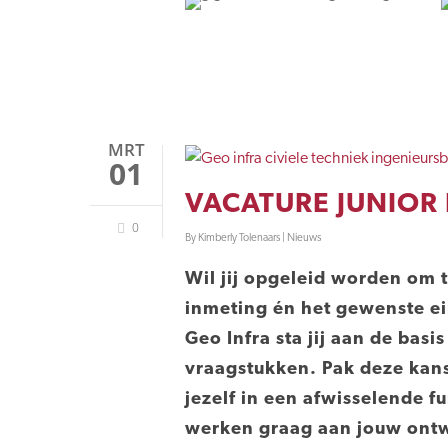
MRT
01
VACATURE JUNIOR
0
By
Kimberly Tolenaars
|
Nieuws
Wil jij opgeleid worden om 
inmeting én het gewenste ei
Geo Infra sta jij aan de ba
vraagstukken. Pak deze kans, 
jezelf in een afwisselende f
werken graag aan jouw ontwi