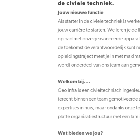
de civiele techniek.
Jouw nieuwe functie
Als starter in de civiele techniek is w
jouw carrière te starten. We leren je de 
op pad met onze geavanceerde apparatuur
de toekomst de verantwoordelijk kunt n
opleidingstraject meet je in met maximal
wordt onderdeel van ons team aan gemoti
Welkom bij….
Geo Infra is een civieltechnisch ingenie
terecht binnen een team gemotiveerde s
expertises in huis, maar ondanks onze 
platte organisatiestructuur met een famil
Wat bieden we jou?