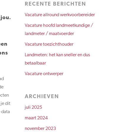
RECENTE BERICHTEN
Vacature allround werkvoorbereider
 jou.
Vacature hoofd landmeetkundige /
landmeter / maatvoerder
een
Vacature toezichthouder
ons
Landmeten: het kan sneller en dus
betaalbaar
Vacature ontwerper
ad
de
ecten
ARCHIEVEN
je dit
juli 2025
e data
maart 2024
november 2023