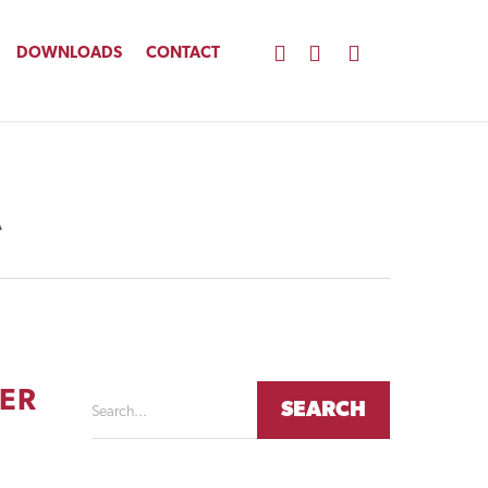
DOWNLOADS
CONTACT
STEDELIJK WATERBEHEER
A
DETACHERING
ASSET MANAGEMENT
ER
Search...