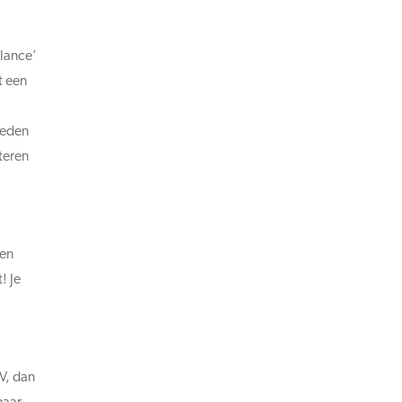
alance’
t een
heden
teren
een
! Je
CV, dan