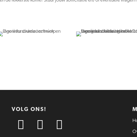
 en de lekkerste koffie! Stuur jouw sollicitatie en/of eventuele vragen 
VOLG ONS!
H
Ov