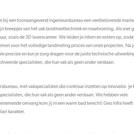
erken bij een toonaangevend ingenieursbureau een veelbelovende mani
fijn kneepjes van het vak landmeettechniek en maatvoering. Als snel ga
, zoals de 3D laserscanner. We leiden je intern en extern op, zodat 
emen voor het volledige landmeting proces van onze projecten. Na 
e precisie en kun je zorg dragen voor de juiste technische uitwerking
veerde specialisten, die hun vak als geen ander verstaan.
ursbureau, met vakspecialisten die continue inzetten op innovatie. Je
pecialisten, die hun vak als geen ander verstaan. We hebben vele
toenemende omvang kom jij in een warm bad terecht! Geo Infra heeft
iair karakter.