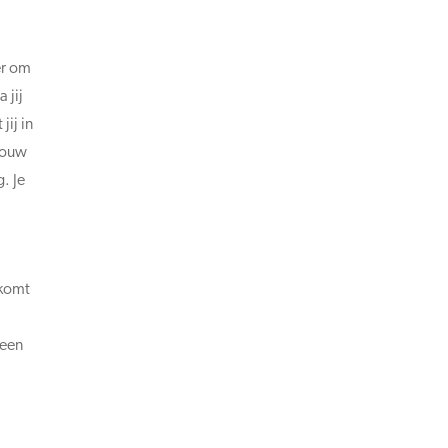
er om
 jij
jij in
jouw
. Je
 komt
 een