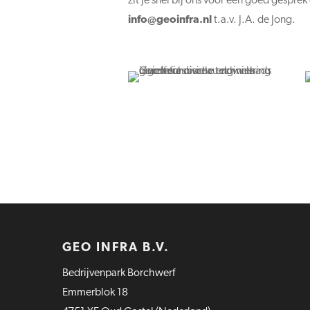
zit je snel bij ons voor een goed gesprek
@ofni
ln.arfnioeg
t.a.v. J.A. de Jong.
GEO INFRA B.V.
Bedrijvenpark Borchwerf
Emmerblok 18