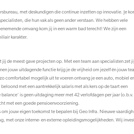
eursbureau, met deskundigen die continue inzetten op innovatie. Je k
pecialisten, die hun vak als geen ander verstaan. We hebben vele
toenemende omvang kom jij in een warm bad terecht! We zijn een
liair karakter.
 jij de meest gave projecten op. Met een team aan specialisten zet ji
nen jouw uitdagende functie krijg je de vrijheid om jezelf én jouw t
zo comfortabel mogelijk uit te voeren ontvang je een auto, mobiel e
 beloond met een aantrekkelijk salaris met als kers op de taart een
balance’ is geen uitdaging meer met 42 verlofdagen per jaar (o.b.v.
acht met een goede pensioenvoorziening.
 kans om jouw eigen toekomst te bepalen bij Geo Infra. Nieuwe vaardig
aag, met onze interne- en externe opleidingsmogelijkheden. Wij inves