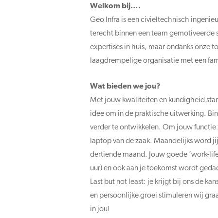
Welkom bij….
Geo Infra is een civieltechnisch ingeni
terecht binnen een team gemotiveerde s
expertises in huis, maar ondanks onze 
laagdrempelige organisatie met een fami
Wat bieden we jou?
Met jouw kwaliteiten en kundigheid start
idee om in de praktische uitwerking. Bin
verder te ontwikkelen. Om jouw functie 
laptop van de zaak. Maandelijks word jij
dertiende maand. Jouw goede ‘work-life 
uur) en ook aan je toekomst wordt ged
Last but not least: je krijgt bij ons de
en persoonlijke groei stimuleren wij gr
in jou!