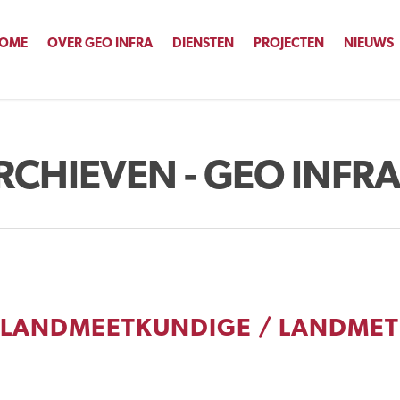
OME
OVER GEO INFRA
DIENSTEN
PROJECTEN
NIEUWS
ONDERZOEKEN
CHIEVEN - GEO INFR
ONTWERPEN
CONTRACTEN
 LANDMEETKUNDIGE / LANDMET