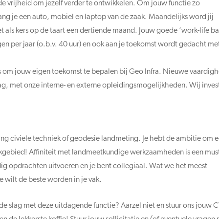
de vrijheid om jezelf verder te ontwikkelen. Om jouw functie zo
ang je een auto, mobiel en laptop van de zaak. Maandelijks word jij
et als kers op de taart een dertiende maand. Jouw goede ‘work-life b
en per jaar (o.b.v. 40 uur) en ook aan je toekomst wordt gedacht me
 kans om jouw eigen toekomst te bepalen bij Geo Infra. Nieuwe vaardig
aag, met onze interne- en externe opleidingsmogelijkheden. Wij inves
hting civiele techniek of geodesie landmeting. Je hebt de ambitie om 
akgebied! Affiniteit met landmeetkundige werkzaamheden is een must
ndig opdrachten uitvoeren en je bent collegiaal. Wat we het meest
je wilt de beste worden in je vak.
n de slag met deze uitdagende functie? Aarzel niet en stuur ons jouw 